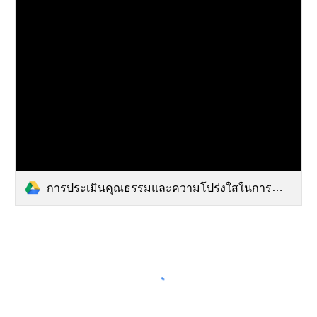
การประเมินคุณธรรมและความโปร่งใสในการดำเนินงานของสถานศึกษาออนไลน์.png