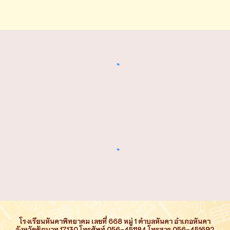
โรงเรียนหันคาพิทยาคม เลขที่ 668 หมู่ 1 ตำบลหันคา อำเภอหันคา
จังหวัดชัยนาท 17130 โทรศัพท์ 056-451184 โทรสาร 056-451692